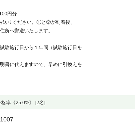
00円分
送りください。①と②が到着後、
所へ郵送いたします。
験施行日から１年間（試験施行日を
書に代えますので、早めに引換えを
《25.0%》 [2名]
1007