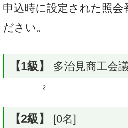
申込時に設定された照会
ださい。
【1級】
多治見商工会議所
2
【2級】
[0名]