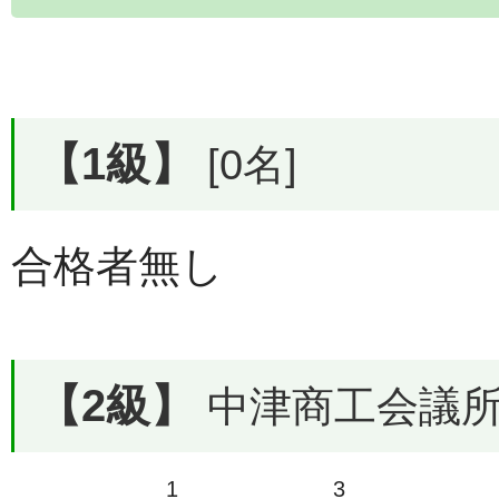
【1級】
[0名]
合格者無し
【2級】
中津商工会議所で
1
3