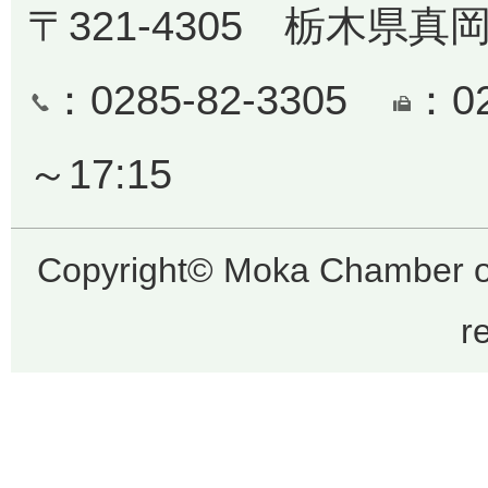
〒321-4305 栃木県真
：0285-82-3305
：0
～17:15
Copyright© Moka Chamber o
r