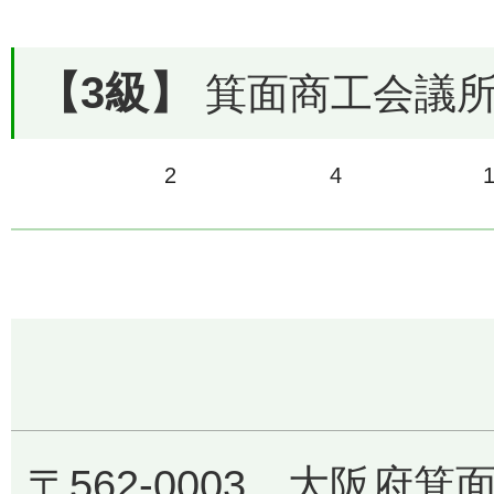
【3級】
箕面商工会議所で
2
4
〒562-0003 大阪府箕