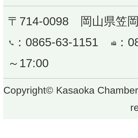
〒714-0098 岡山県笠
：0865-63-1151
：0
～17:00
Copyright© Kasaoka Chamber 
r