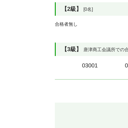
【2級】
[0名]
合格者無し
【3級】
唐津商工会議所での合格率
03001
0