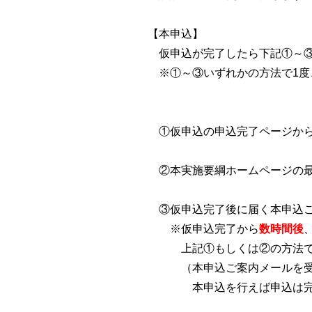
【本申込】
仮申込が完了したら下記①～
※①～③いずれかの方法で1度
①仮申込の申込完了ページか
②本実施要綱ホームページの
③仮申込完了後に届く本申
※仮申込完了から
数時間後
上記①もしくは②の方法で本
（本申込ご案内メールを受信
本申込を行えば申込は完了