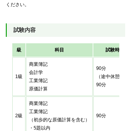
ください。
試験内容
級
科目
試験時間
商業簿記
90分
会計学
1級
（途中休憩あり
工業簿記
90分
原価計算
商業簿記
工業簿記
2級
90分
（初歩的な原価計算を含む）
・5題以内