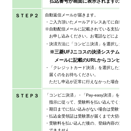
払込番号が画面に表示されますので、
自動返信メールが届きます。
ＳＴＥＰ２
・ご入力頂いたメールアドレスあてに自動配
※自動配信メールに記載されている支払いに
お申し込みください。お電話などによるお問
・決済方法に「コンビニ決済」を選択した方
※三菱UFJニコスの決済システムを利
メールに記載のURLからコンビニの
・「クレジットカード決済」を選択した方は
届くのをお待ちください。
ただし申込が正常に行えなかった場合、納付
「コンビニ決済」・「Pay-easy決済」を
ＳＴＥＰ３
指示に従って、受験料を払い込んでください
・期日までに払い込みがない場合は受験でき
・払込金受領証は受験票が届くまで大切に保
・受験料を払い込んだ後の、登録内容の変更
できません。