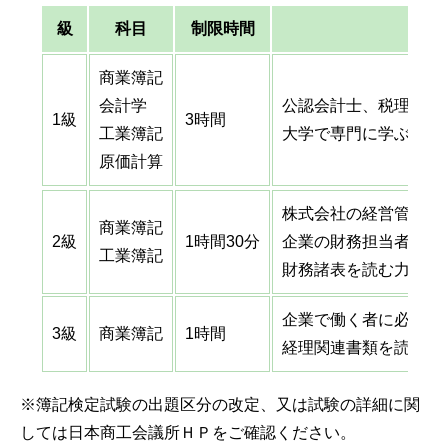
級
科目
制限時間
商業簿記
会計学
公認会計士、税理士な
1級
3時間
工業簿記
大学で専門に学ぶ程度
原価計算
株式会社の経営管理に
商業簿記
2級
1時間30分
企業の財務担当者とし
工業簿記
財務諸表を読む力が身
企業で働く者に必須の
3級
商業簿記
1時間
経理関連書類を読むこ
※簿記検定試験の出題区分の改定、又は試験の詳細に関
しては日本商工会議所ＨＰをご確認ください。